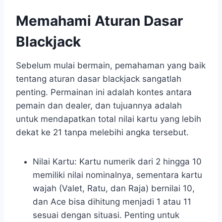
Memahami Aturan Dasar
Blackjack
Sebelum mulai bermain, pemahaman yang baik
tentang aturan dasar blackjack sangatlah
penting. Permainan ini adalah kontes antara
pemain dan dealer, dan tujuannya adalah
untuk mendapatkan total nilai kartu yang lebih
dekat ke 21 tanpa melebihi angka tersebut.
Nilai Kartu: Kartu numerik dari 2 hingga 10
memiliki nilai nominalnya, sementara kartu
wajah (Valet, Ratu, dan Raja) bernilai 10,
dan Ace bisa dihitung menjadi 1 atau 11
sesuai dengan situasi. Penting untuk