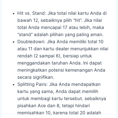
Hit vs. Stand: Jika total nilai kartu Anda di
bawah 12, sebaiknya pilih “hit”. Jika nilai
total Anda mencapai 17 atau lebih, maka
“stand” adalah pilihan yang paling aman.
Doubledown: Jika Anda memiliki total 10
atau 11 dan kartu dealer menunjukkan nilai
rendah (2 sampai 6), bersiap untuk
menggandakan taruhan Anda. Ini dapat
meningkatkan potensi kemenangan Anda
secara signifikan.
Splitting Pairs: Jika Anda mendapatkan
kartu yang sama, Anda dapat memilih
untuk membagi kartu tersebut. sebaiknya
pisahkan Ace dan 8, tetapi hindari
memisahkan 10, karena total 20 adalah