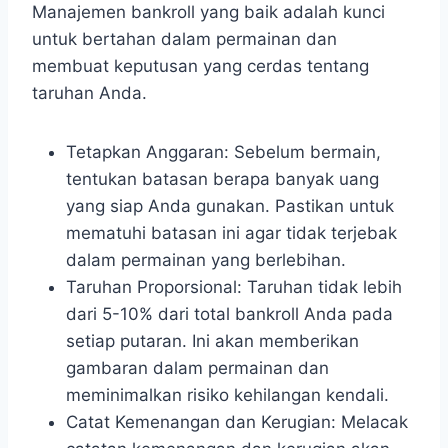
Manajemen bankroll yang baik adalah kunci
untuk bertahan dalam permainan dan
membuat keputusan yang cerdas tentang
taruhan Anda.
Tetapkan Anggaran: Sebelum bermain,
tentukan batasan berapa banyak uang
yang siap Anda gunakan. Pastikan untuk
mematuhi batasan ini agar tidak terjebak
dalam permainan yang berlebihan.
Taruhan Proporsional: Taruhan tidak lebih
dari 5-10% dari total bankroll Anda pada
setiap putaran. Ini akan memberikan
gambaran dalam permainan dan
meminimalkan risiko kehilangan kendali.
Catat Kemenangan dan Kerugian: Melacak