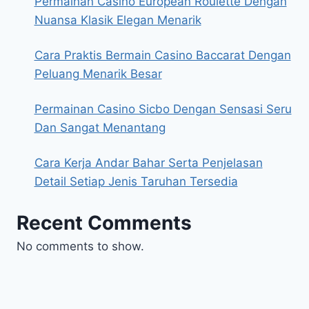
Permainan Casino European Roulette Dengan
Nuansa Klasik Elegan Menarik
Cara Praktis Bermain Casino Baccarat Dengan
Peluang Menarik Besar
Permainan Casino Sicbo Dengan Sensasi Seru
Dan Sangat Menantang
Cara Kerja Andar Bahar Serta Penjelasan
Detail Setiap Jenis Taruhan Tersedia
Recent Comments
No comments to show.