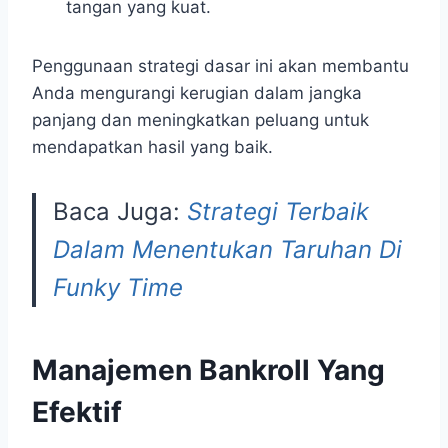
tangan yang kuat.
Penggunaan strategi dasar ini akan membantu
Anda mengurangi kerugian dalam jangka
panjang dan meningkatkan peluang untuk
mendapatkan hasil yang baik.
Baca Juga:
Strategi Terbaik
Dalam Menentukan Taruhan Di
Funky Time
Manajemen Bankroll Yang
Efektif