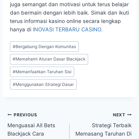
juga semangat dan motivasi untuk terus belajar
dan bermain dengan lebih baik. Simak dan ikuti
terus informasi kasino online secara lengkap
hanya di
INOVASI TERBARU CASINO.
Post
#
Bergabung Dengan Komunitas
Tags:
#
Memahami Aturan Dasar Blackjack
#
Memanfaatkan Taruhan Sisi
#
Menggunakan Strategi Dasar
Post
PREVIOUS
NEXT
Menguasai All Bets
Strategi Terbaik
navigation
Blackjack Cara
Memasang Taruhan Di