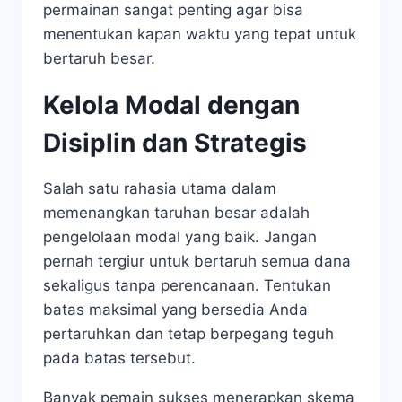
permainan sangat penting agar bisa
menentukan kapan waktu yang tepat untuk
bertaruh besar.
Kelola Modal dengan
Disiplin dan Strategis
Salah satu rahasia utama dalam
memenangkan taruhan besar adalah
pengelolaan modal yang baik. Jangan
pernah tergiur untuk bertaruh semua dana
sekaligus tanpa perencanaan. Tentukan
batas maksimal yang bersedia Anda
pertaruhkan dan tetap berpegang teguh
pada batas tersebut.
Banyak pemain sukses menerapkan skema