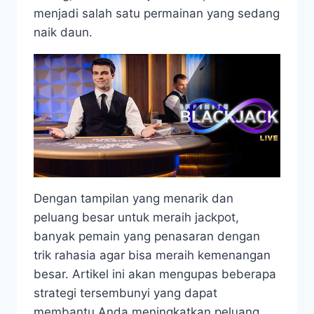
menjadi salah satu permainan yang sedang
naik daun.
Dengan tampilan yang menarik dan
peluang besar untuk meraih jackpot,
banyak pemain yang penasaran dengan
trik rahasia agar bisa meraih kemenangan
besar. Artikel ini akan mengupas beberapa
strategi tersembunyi yang dapat
membantu Anda meningkatkan peluang