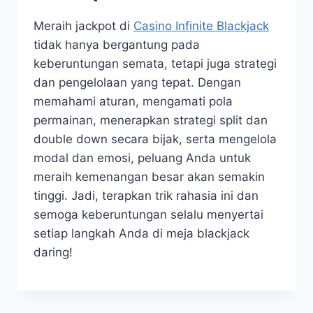
Meraih jackpot di
Casino Infinite Blackjack
tidak hanya bergantung pada
keberuntungan semata, tetapi juga strategi
dan pengelolaan yang tepat. Dengan
memahami aturan, mengamati pola
permainan, menerapkan strategi split dan
double down secara bijak, serta mengelola
modal dan emosi, peluang Anda untuk
meraih kemenangan besar akan semakin
tinggi. Jadi, terapkan trik rahasia ini dan
semoga keberuntungan selalu menyertai
setiap langkah Anda di meja blackjack
daring!