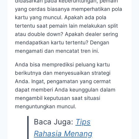
didasarkan pada keberuntungan, pemain
yang cerdas biasanya memperhatikan pola
kartu yang muncul. Apakah ada pola
tertentu saat pemain lain melakukan split
atau double down? Apakah dealer sering
mendapatkan kartu tertentu? Dengan
mengamati dan mencatat tren ini.
Anda bisa memprediksi peluang kartu
berikutnya dan menyesuaikan strategi
Anda. Ingat, pengamatan yang cermat
dapat memberi Anda keunggulan dalam
mengambil keputusan saat situasi
menguntungkan muncul.
Baca Juga:
Tips
Rahasia Menang