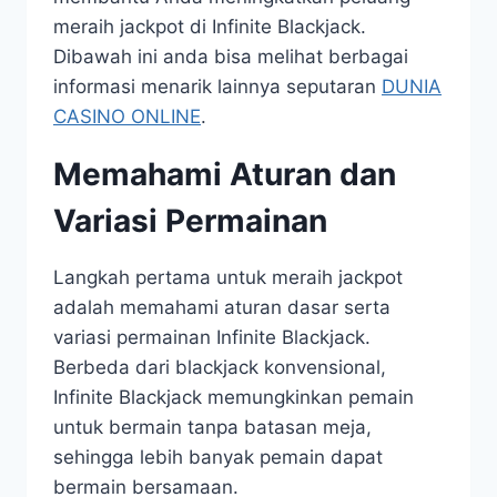
meraih jackpot di Infinite Blackjack.
Dibawah ini anda bisa melihat berbagai
informasi menarik lainnya seputaran
DUNIA
CASINO ONLINE
.
Memahami Aturan dan
Variasi Permainan
Langkah pertama untuk meraih jackpot
adalah memahami aturan dasar serta
variasi permainan Infinite Blackjack.
Berbeda dari blackjack konvensional,
Infinite Blackjack memungkinkan pemain
untuk bermain tanpa batasan meja,
sehingga lebih banyak pemain dapat
bermain bersamaan.