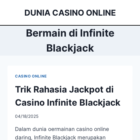
Skip
DUNIA CASINO ONLINE
to
content
Bermain di Infinite
Blackjack
CASINO ONLINE
Trik Rahasia Jackpot di
Casino Infinite Blackjack
04/18/2025
Dalam dunia oermainan casino online
daring, Infinite Blackjack merupakan