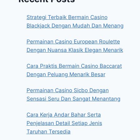
Strategi Terbaik Bermain Casino
Blackjack Dengan Mudah Dan Menang
Permainan Casino European Roulette
Dengan Nuansa Klasik Elegan Menarik
Cara Praktis Bermain Casino Baccarat
Dengan Peluang Menarik Besar
Permainan Casino Sicbo Dengan
Sensasi Seru Dan Sangat Menantang
Cara Kerja Andar Bahar Serta
Penjelasan Detail Setiap Jenis
Taruhan Tersedia