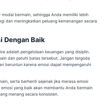
 modal bermain, sehingga Anda memiliki lebih
egi dan meningkatkan peluang kemenangan secara
i Dengan Baik
live adalah pengelolaan keuangan yang disiplin.
ain dan patuhi batas tersebut. Jangan tergoda
han beruntun karena emosi dapat mempengaruhi
ain, serta berhenti sejenak jika merasa emosi
n emosi yang baik akan membantu Anda bermain
uang menang secara konsisten.