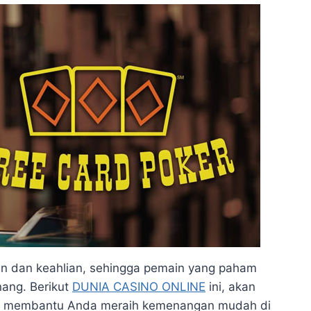
n dan keahlian, sehingga pemain yang paham
nang. Berikut
DUNIA CASINO ONLINE
ini, akan
sa membantu Anda meraih kemenangan mudah di