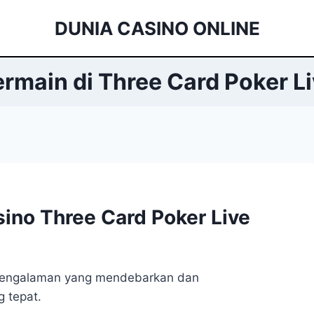
DUNIA CASINO ONLINE
rmain di Three Card Poker L
ino Three Card Poker Live
 pengalaman yang mendebarkan dan
 tepat.