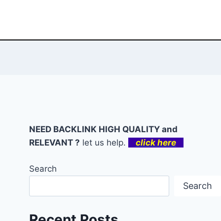
NEED BACKLINK HIGH QUALITY and
RELEVANT ?
let us help.
click here
Search
Search
Recent Posts