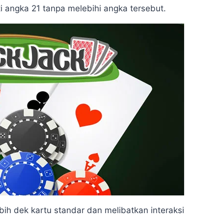
i angka 21 tanpa melebihi angka tersebut.
bih dek kartu standar dan melibatkan interaksi