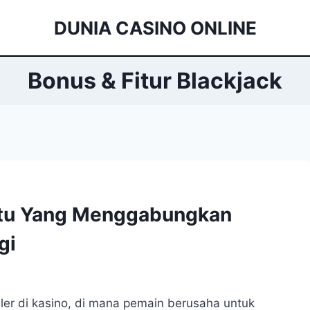
DUNIA CASINO ONLINE
Bonus & Fitur Blackjack
artu Yang Menggabungkan
gi
ler di kasino, di mana pemain berusaha untuk