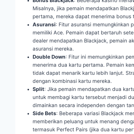
Bonus Blackjack
:
Beberapa kasino menawa
Misalnya, jika pemain mendapatkan Blackj
pertama, mereka dapat menerima bonus 
Asuransi
:
Fitur asuransi memungkinkan p
memiliki Ace. Pemain dapat bertaruh sete
dealer mendapatkan Blackjack, pemain a
asuransi mereka.
Double Down
:
Fitur ini memungkinkan p
menerima dua kartu pertama. Pemain ke
tidak dapat menarik kartu lebih lanjut. St
dengan kombinasi kartu mereka.
Split
:
Jika pemain mendapatkan dua kartu
untuk membagi kartu tersebut menjadi du
dimainkan secara independen dengan ta
Side Bets
:
Beberapa variasi Blackjack me
memberikan peluang untuk menang dengan
termasuk Perfect Pairs (jika dua kartu p