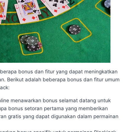
eberapa bonus dan fitur yang dapat meningkatkan
. Berikut adalah beberapa bonus dan fitur umum
ack:
nline menawarkan bonus selamat datang untuk
rupa bonus setoran pertama yang memberikan
ran gratis yang dapat digunakan dalam permainan