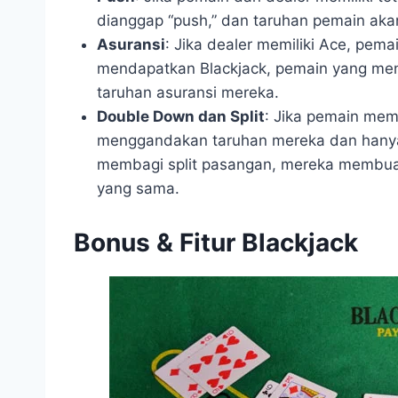
dianggap “push,” dan taruhan pemain ak
Asuransi
: Jika dealer memiliki Ace, pema
mendapatkan Blackjack, pemain yang men
taruhan asuransi mereka.
Double Down dan Split
: Jika pemain me
menggandakan taruhan mereka dan hanya
membagi split pasangan, mereka membua
yang sama.
Bonus & Fitur Blackjack