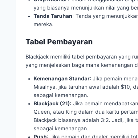
yang biasanya menunjukkan nilai yang be
Tanda Taruhan
: Tanda yang menunjukka
mereka.
Tabel Pembayaran
Blackjack memiliki tabel pembayaran yang rum
yang menjelaskan bagaimana kemenangan di
Kemenangan Standar
: Jika pemain mena
Misalnya, jika taruhan awal adalah $10,
sebagai kemenangan.
Blackjack (21)
: Jika pemain mendapatkan 
Queen, atau King dalam dua kartu pertam
Blackjack biasanya adalah 3:2. Jadi, jik
sebagai kemenangan.
Push
: Jika pemain dan dealer memiliki tot