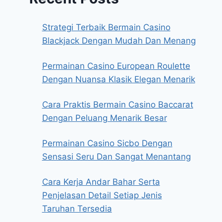
Strategi Terbaik Bermain Casino
Blackjack Dengan Mudah Dan Menang
Permainan Casino European Roulette
Dengan Nuansa Klasik Elegan Menarik
Cara Praktis Bermain Casino Baccarat
Dengan Peluang Menarik Besar
Permainan Casino Sicbo Dengan
Sensasi Seru Dan Sangat Menantang
Cara Kerja Andar Bahar Serta
Penjelasan Detail Setiap Jenis
Taruhan Tersedia