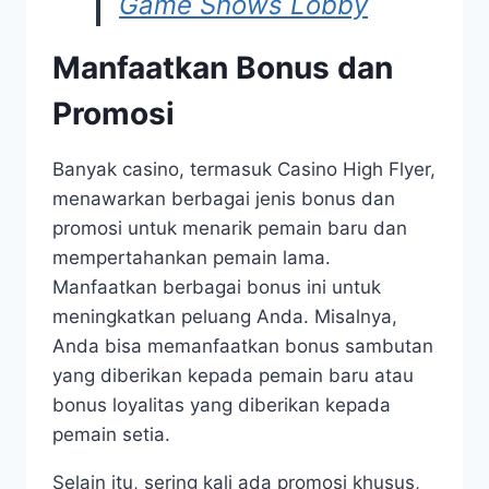
Game Shows Lobby
Manfaatkan Bonus dan
Promosi
Banyak casino, termasuk Casino High Flyer,
menawarkan berbagai jenis bonus dan
promosi untuk menarik pemain baru dan
mempertahankan pemain lama.
Manfaatkan berbagai bonus ini untuk
meningkatkan peluang Anda. Misalnya,
Anda bisa memanfaatkan bonus sambutan
yang diberikan kepada pemain baru atau
bonus loyalitas yang diberikan kepada
pemain setia.
Selain itu, sering kali ada promosi khusus,