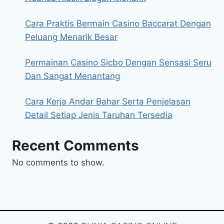
Cara Praktis Bermain Casino Baccarat Dengan
Peluang Menarik Besar
Permainan Casino Sicbo Dengan Sensasi Seru
Dan Sangat Menantang
Cara Kerja Andar Bahar Serta Penjelasan
Detail Setiap Jenis Taruhan Tersedia
Recent Comments
No comments to show.