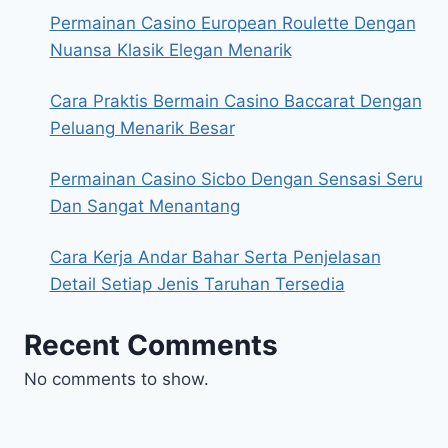
Permainan Casino European Roulette Dengan
Nuansa Klasik Elegan Menarik
Cara Praktis Bermain Casino Baccarat Dengan
Peluang Menarik Besar
Permainan Casino Sicbo Dengan Sensasi Seru
Dan Sangat Menantang
Cara Kerja Andar Bahar Serta Penjelasan
Detail Setiap Jenis Taruhan Tersedia
Recent Comments
No comments to show.