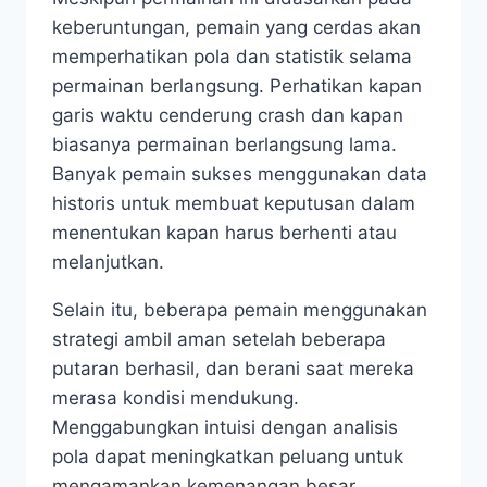
keberuntungan, pemain yang cerdas akan
memperhatikan pola dan statistik selama
permainan berlangsung. Perhatikan kapan
garis waktu cenderung crash dan kapan
biasanya permainan berlangsung lama.
Banyak pemain sukses menggunakan data
historis untuk membuat keputusan dalam
menentukan kapan harus berhenti atau
melanjutkan.
Selain itu, beberapa pemain menggunakan
strategi ambil aman setelah beberapa
putaran berhasil, dan berani saat mereka
merasa kondisi mendukung.
Menggabungkan intuisi dengan analisis
pola dapat meningkatkan peluang untuk
mengamankan kemenangan besar.