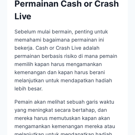
Permainan Cash or Crash
Live
Sebelum mulai bermain, penting untuk
memahami bagaimana permainan ini
bekerja. Cash or Crash Live adalah
permainan berbasis risiko di mana pemain
memilih kapan harus mengamankan
kemenangan dan kapan harus berani
melanjutkan untuk mendapatkan hadiah
lebih besar.
Pemain akan melihat sebuah garis waktu
yang meningkat secara bertahap, dan
mereka harus memutuskan kapan akan
mengamankan kemenangan mereka atau
melanjutkan untuk mendapatkan hadiah