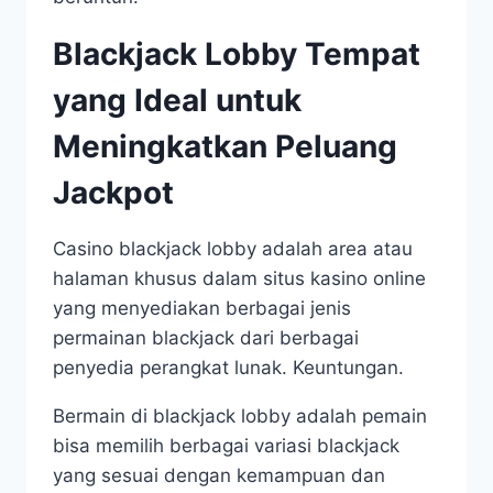
Blackjack Lobby Tempat
yang Ideal untuk
Meningkatkan Peluang
Jackpot
Casino blackjack lobby adalah area atau
halaman khusus dalam situs kasino online
yang menyediakan berbagai jenis
permainan blackjack dari berbagai
penyedia perangkat lunak. Keuntungan.
Bermain di blackjack lobby adalah pemain
bisa memilih berbagai variasi blackjack
yang sesuai dengan kemampuan dan