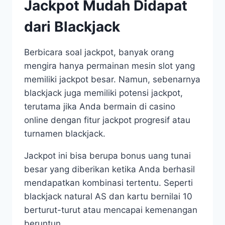
Jackpot Mudah Didapat
dari Blackjack
Berbicara soal jackpot, banyak orang
mengira hanya permainan mesin slot yang
memiliki jackpot besar. Namun, sebenarnya
blackjack juga memiliki potensi jackpot,
terutama jika Anda bermain di casino
online dengan fitur jackpot progresif atau
turnamen blackjack.
Jackpot ini bisa berupa bonus uang tunai
besar yang diberikan ketika Anda berhasil
mendapatkan kombinasi tertentu. Seperti
blackjack natural AS dan kartu bernilai 10
berturut-turut atau mencapai kemenangan
beruntun.