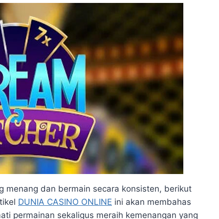
g menang dan bermain secara konsisten, berikut
tikel
DUNIA CASINO ONLINE
ini akan membahas
ikmati permainan sekaligus meraih kemenangan yang