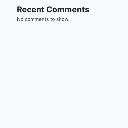
Recent Comments
No comments to show.