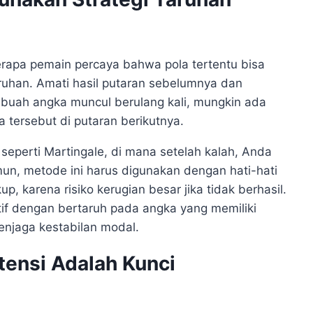
rapa pemain percaya bahwa pola tertentu bisa
han. Amati hasil putaran sebelumnya dan
ebuah angka muncul berulang kali, mungkin ada
tersebut di putaran berikutnya.
f seperti Martingale, di mana setelah kalah, Anda
, metode ini harus digunakan dengan hati-hati
, karena risiko kerugian besar jika tidak berhasil.
tif dengan bertaruh pada angka yang memiliki
menjaga kestabilan modal.
stensi Adalah Kunci