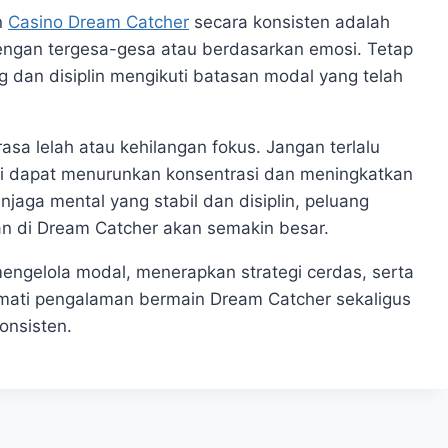
n
Casino Dream Catcher
secara konsisten adalah
dengan tergesa-gesa atau berdasarkan emosi. Tetap
g dan disiplin mengikuti batasan modal yang telah
rasa lelah atau kehilangan fokus. Jangan terlalu
ini dapat menurunkan konsentrasi dan meningkatkan
aga mental yang stabil dan disiplin, peluang
n di Dream Catcher akan semakin besar.
gelola modal, menerapkan strategi cerdas, serta
kmati pengalaman bermain Dream Catcher sekaligus
onsisten.