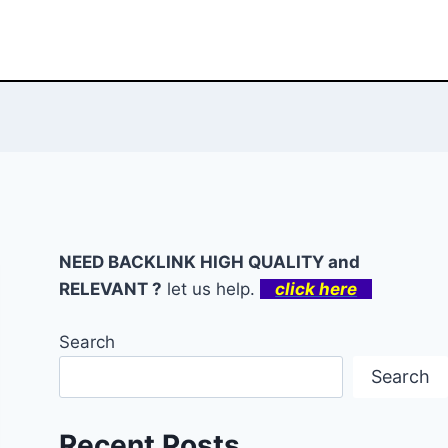
NEED BACKLINK HIGH QUALITY and
RELEVANT ?
let us help.
click here
Search
Search
Recent Posts