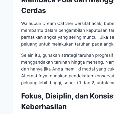
Cerdas
Walaupun Dream Catcher bersifat acak, bebe
membantu dalam pengambilan keputusan taru
perhatikan angka yang sering muncul. Jika s
peluang untuk melakukan taruhan pada angka 
Selain itu, gunakan strategi taruhan progresi
menggandakan taruhan hingga menang. Namun
dan hanya jika Anda memiliki modal yang cukup
Alternatifnya, gunakan pendekatan konserva
peluang lebih tinggi, seperti 1 dan 2, untuk 
Fokus, Disiplin, dan Konsi
Keberhasilan