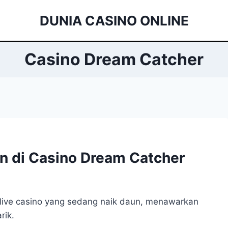
DUNIA CASINO ONLINE
Casino Dream Catcher
 di Casino Dream Catcher
live casino yang sedang naik daun, menawarkan
rik.