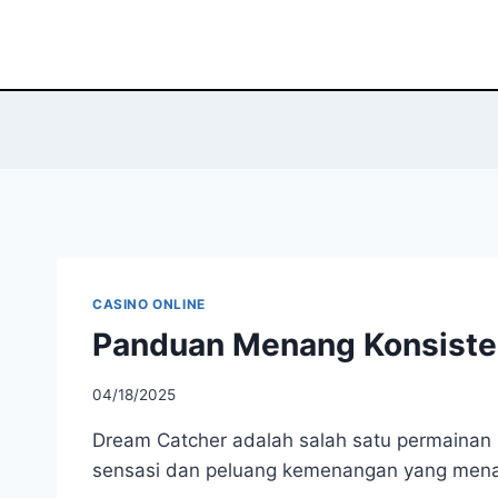
Skip
to
content
CASINO ONLINE
Panduan Menang Konsisten
04/18/2025
Dream Catcher adalah salah satu permainan 
sensasi dan peluang kemenangan yang mena