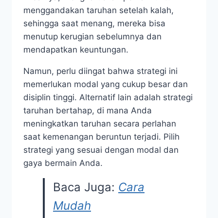
menggandakan taruhan setelah kalah,
sehingga saat menang, mereka bisa
menutup kerugian sebelumnya dan
mendapatkan keuntungan.
Namun, perlu diingat bahwa strategi ini
memerlukan modal yang cukup besar dan
disiplin tinggi. Alternatif lain adalah strategi
taruhan bertahap, di mana Anda
meningkatkan taruhan secara perlahan
saat kemenangan beruntun terjadi. Pilih
strategi yang sesuai dengan modal dan
gaya bermain Anda.
Baca Juga:
Cara
Mudah