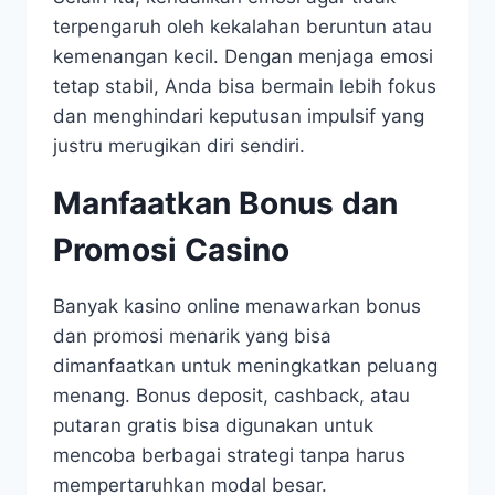
terpengaruh oleh kekalahan beruntun atau
kemenangan kecil. Dengan menjaga emosi
tetap stabil, Anda bisa bermain lebih fokus
dan menghindari keputusan impulsif yang
justru merugikan diri sendiri.
Manfaatkan Bonus dan
Promosi Casino
Banyak kasino online menawarkan bonus
dan promosi menarik yang bisa
dimanfaatkan untuk meningkatkan peluang
menang. Bonus deposit, cashback, atau
putaran gratis bisa digunakan untuk
mencoba berbagai strategi tanpa harus
mempertaruhkan modal besar.