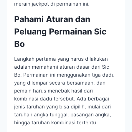
meraih jackpot di permainan ini.
Pahami Aturan dan
Peluang Permainan Sic
Bo
Langkah pertama yang harus dilakukan
adalah memahami aturan dasar dari Sic
Bo. Permainan ini menggunakan tiga dadu
yang dilempar secara bersamaan, dan
pemain harus menebak hasil dari
kombinasi dadu tersebut. Ada berbagai
jenis taruhan yang bisa dipilih, mulai dari
taruhan angka tunggal, pasangan angka,
hingga taruhan kombinasi tertentu.