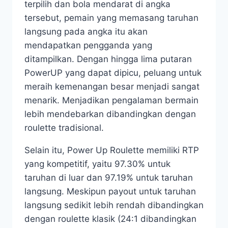
terpilih dan bola mendarat di angka
tersebut, pemain yang memasang taruhan
langsung pada angka itu akan
mendapatkan pengganda yang
ditampilkan. Dengan hingga lima putaran
PowerUP yang dapat dipicu, peluang untuk
meraih kemenangan besar menjadi sangat
menarik. Menjadikan pengalaman bermain
lebih mendebarkan dibandingkan dengan
roulette tradisional.
Selain itu, Power Up Roulette memiliki RTP
yang kompetitif, yaitu 97.30% untuk
taruhan di luar dan 97.19% untuk taruhan
langsung. Meskipun payout untuk taruhan
langsung sedikit lebih rendah dibandingkan
dengan roulette klasik (24:1 dibandingkan