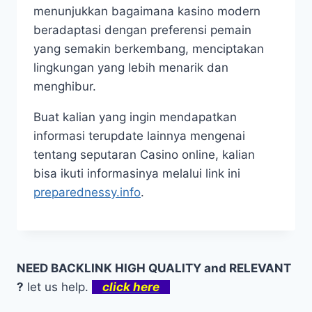
menunjukkan bagaimana kasino modern
beradaptasi dengan preferensi pemain
yang semakin berkembang, menciptakan
lingkungan yang lebih menarik dan
menghibur.
Buat kalian yang ingin mendapatkan
informasi terupdate lainnya mengenai
tentang seputaran Casino online, kalian
bisa ikuti informasinya melalui link ini
preparednessy.info
.
NEED BACKLINK HIGH QUALITY and RELEVANT
?
let us help.
click here