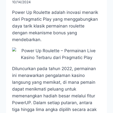
10/14/2024
Power Up Roulette adalah inovasi menarik
dari Pragmatic Play yang menggabungkan
daya tarik klasik permainan roulette
dengan mekanisme bonus yang
mendebarkan.
Diluncurkan pada tahun 2022, permainan
ini menawarkan pengalaman kasino
langsung yang memikat, di mana pemain
dapat menikmati peluang untuk
memenangkan hadiah besar melalui fitur
PowerUP. Dalam setiap putaran, antara
tiga hingga lima angka dipilih secara acak