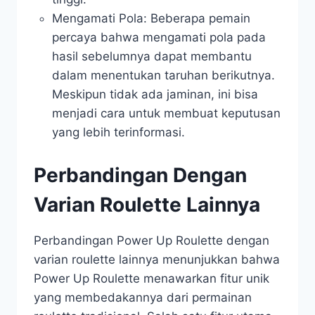
Mengamati Pola: Beberapa pemain
percaya bahwa mengamati pola pada
hasil sebelumnya dapat membantu
dalam menentukan taruhan berikutnya.
Meskipun tidak ada jaminan, ini bisa
menjadi cara untuk membuat keputusan
yang lebih terinformasi.
Perbandingan Dengan
Varian Roulette Lainnya
Perbandingan Power Up Roulette dengan
varian roulette lainnya menunjukkan bahwa
Power Up Roulette menawarkan fitur unik
yang membedakannya dari permainan