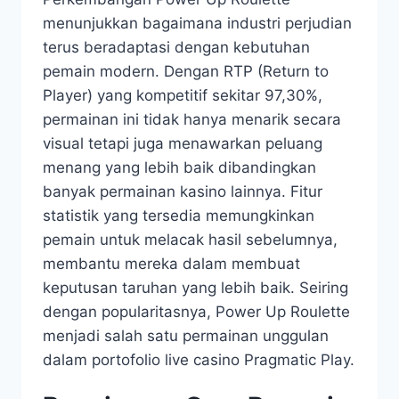
menunjukkan bagaimana industri perjudian
terus beradaptasi dengan kebutuhan
pemain modern. Dengan RTP (Return to
Player) yang kompetitif sekitar 97,30%,
permainan ini tidak hanya menarik secara
visual tetapi juga menawarkan peluang
menang yang lebih baik dibandingkan
banyak permainan kasino lainnya. Fitur
statistik yang tersedia memungkinkan
pemain untuk melacak hasil sebelumnya,
membantu mereka dalam membuat
keputusan taruhan yang lebih baik. Seiring
dengan popularitasnya, Power Up Roulette
menjadi salah satu permainan unggulan
dalam portofolio live casino Pragmatic Play.