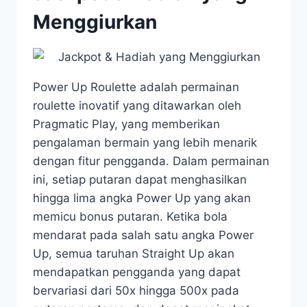
Menggiurkan
Power Up Roulette adalah permainan
roulette inovatif yang ditawarkan oleh
Pragmatic Play, yang memberikan
pengalaman bermain yang lebih menarik
dengan fitur pengganda. Dalam permainan
ini, setiap putaran dapat menghasilkan
hingga lima angka Power Up yang akan
memicu bonus putaran. Ketika bola
mendarat pada salah satu angka Power
Up, semua taruhan Straight Up akan
mendapatkan pengganda yang dapat
bervariasi dari 50x hingga 500x pada