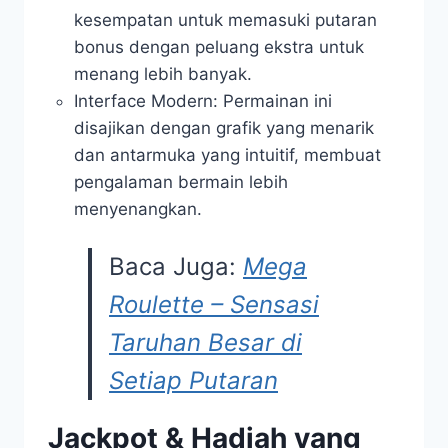
kesempatan untuk memasuki putaran
bonus dengan peluang ekstra untuk
menang lebih banyak.
Interface Modern: Permainan ini
disajikan dengan grafik yang menarik
dan antarmuka yang intuitif, membuat
pengalaman bermain lebih
menyenangkan.
Baca Juga:
Mega
Roulette – Sensasi
Taruhan Besar di
Setiap Putaran
Jackpot & Hadiah yang