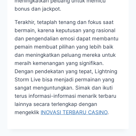
meningkatkan peluang untuk memicu
bonus dan jackpot.
Terakhir, tetaplah tenang dan fokus saat
bermain, karena keputusan yang rasional
dan pengendalian emosi dapat membantu
pemain membuat pilihan yang lebih baik
dan meningkatkan peluang mereka untuk
meraih kemenangan yang signifikan.
Dengan pendekatan yang tepat, Lightning
Storm Live bisa menjadi permainan yang
sangat menguntungkan. Simak dan ikuti
terus informasi-informasi menarik terbaru
lainnya secara terlengkap dengan
mengeklik
INOVASI TERBARU CASINO
.