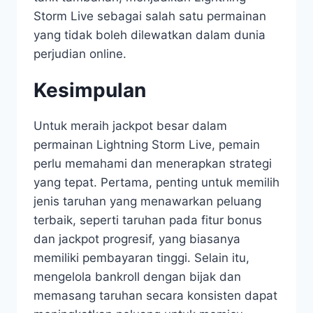
Storm Live sebagai salah satu permainan
yang tidak boleh dilewatkan dalam dunia
perjudian online.
Kesimpulan
Untuk meraih jackpot besar dalam
permainan Lightning Storm Live, pemain
perlu memahami dan menerapkan strategi
yang tepat. Pertama, penting untuk memilih
jenis taruhan yang menawarkan peluang
terbaik, seperti taruhan pada fitur bonus
dan jackpot progresif, yang biasanya
memiliki pembayaran tinggi. Selain itu,
mengelola bankroll dengan bijak dan
memasang taruhan secara konsisten dapat