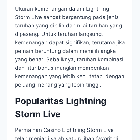
Ukuran kemenangan dalam Lightning
Storm Live sangat bergantung pada jenis
taruhan yang dipilih dan nilai taruhan yang
dipasang. Untuk taruhan langsung,
kemenangan dapat signifikan, terutama jika
pemain beruntung dalam memilih angka
yang benar. Sebaliknya, taruhan kombinasi
dan fitur bonus mungkin memberikan
kemenangan yang lebih kecil tetapi dengan
peluang menang yang lebih tinggi.
Popularitas Lightning
Storm Live
Permainan Casino Lightning Storm Live
telah menjadi salah satu pilihan favorit di