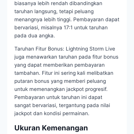
biasanya lebih rendah dibandingkan
taruhan langsung, tetapi peluang
menangnya lebih tinggi. Pembayaran dapat
bervariasi, misalnya 17:1 untuk taruhan
pada dua angka.
Taruhan Fitur Bonus: Lightning Storm Live
juga menawarkan taruhan pada fitur bonus
yang dapat memberikan pembayaran
tambahan. Fitur ini sering kali melibatkan
putaran bonus yang memberi peluang
untuk memenangkan jackpot progresif.
Pembayaran untuk taruhan ini dapat
sangat bervariasi, tergantung pada nilai
jackpot dan kondisi permainan.
Ukuran Kemenangan