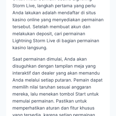
Storm Live, langkah pertama yang perlu
Anda lakukan adalah mendaftar di situs
kasino online yang menyediakan permainan
tersebut. Setelah membuat akun dan
melakukan deposit, cari permainan
Lightning Storm Live di bagian permainan
kasino langsung.
Saat permainan dimulai, Anda akan
disuguhkan dengan tampilan meja yang
interaktif dan dealer yang akan memandu
Anda melalui setiap putaran. Pemain dapat
memilih nilai taruhan sesuai anggaran
mereka, lalu menekan tombol Start untuk
memulai permainan. Pastikan untuk
memperhatikan aturan dan fitur khusus
yang tersedia, karena setiap permainan