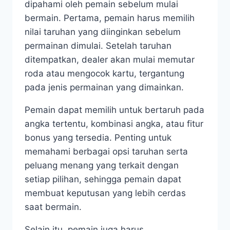
dipahami oleh pemain sebelum mulai
bermain. Pertama, pemain harus memilih
nilai taruhan yang diinginkan sebelum
permainan dimulai. Setelah taruhan
ditempatkan, dealer akan mulai memutar
roda atau mengocok kartu, tergantung
pada jenis permainan yang dimainkan.
Pemain dapat memilih untuk bertaruh pada
angka tertentu, kombinasi angka, atau fitur
bonus yang tersedia. Penting untuk
memahami berbagai opsi taruhan serta
peluang menang yang terkait dengan
setiap pilihan, sehingga pemain dapat
membuat keputusan yang lebih cerdas
saat bermain.
Selain itu, pemain juga harus