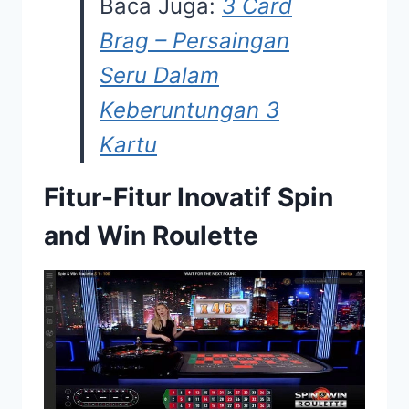
Baca Juga:
3 Card
Brag – Persaingan
Seru Dalam
Keberuntungan 3
Kartu
Fitur-Fitur Inovatif Spin
and Win Roulette