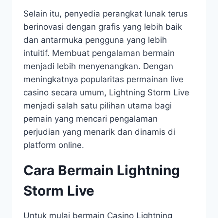
Selain itu, penyedia perangkat lunak terus
berinovasi dengan grafis yang lebih baik
dan antarmuka pengguna yang lebih
intuitif. Membuat pengalaman bermain
menjadi lebih menyenangkan. Dengan
meningkatnya popularitas permainan live
casino secara umum, Lightning Storm Live
menjadi salah satu pilihan utama bagi
pemain yang mencari pengalaman
perjudian yang menarik dan dinamis di
platform online.
Cara Bermain Lightning
Storm Live
Untuk mulai bermain Casino Lightning