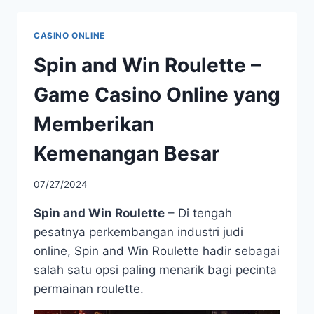
CASINO ONLINE
Spin and Win Roulette –
Game Casino Online yang
Memberikan
Kemenangan Besar
07/27/2024
Spin and Win Roulette
– Di tengah
pesatnya perkembangan industri judi
online, Spin and Win Roulette hadir sebagai
salah satu opsi paling menarik bagi pecinta
permainan roulette.