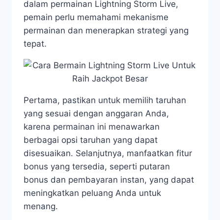
dalam permainan Lightning Storm Live,
pemain perlu memahami mekanisme
permainan dan menerapkan strategi yang
tepat.
Pertama, pastikan untuk memilih taruhan
yang sesuai dengan anggaran Anda,
karena permainan ini menawarkan
berbagai opsi taruhan yang dapat
disesuaikan. Selanjutnya, manfaatkan fitur
bonus yang tersedia, seperti putaran
bonus dan pembayaran instan, yang dapat
meningkatkan peluang Anda untuk
menang.