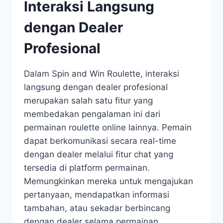
Interaksi Langsung
dengan Dealer
Profesional
Dalam Spin and Win Roulette, interaksi
langsung dengan dealer profesional
merupakan salah satu fitur yang
membedakan pengalaman ini dari
permainan roulette online lainnya. Pemain
dapat berkomunikasi secara real-time
dengan dealer melalui fitur chat yang
tersedia di platform permainan.
Memungkinkan mereka untuk mengajukan
pertanyaan, mendapatkan informasi
tambahan, atau sekadar berbincang
dengan dealer selama permainan