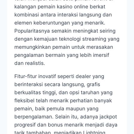
kalangan pemain kasino online berkat
kombinasi antara interaksi langsung dan
elemen keberuntungan yang menarik.
Popularitasnya semakin meningkat seiring
dengan kemajuan teknologi streaming yang
memungkinkan pemain untuk merasakan
pengalaman bermain yang lebih imersif
dan realistis.
Fitur-fitur inovatif seperti dealer yang
berinteraksi secara langsung, grafis
berkualitas tinggi, dan opsi taruhan yang
fleksibel telah menarik perhatian banyak
pemain, baik pemula maupun yang
berpengalaman. Selain itu, adanya jackpot
progresif dan bonus menarik menjadi daya
tarik tambahan, menjadikan Lightning