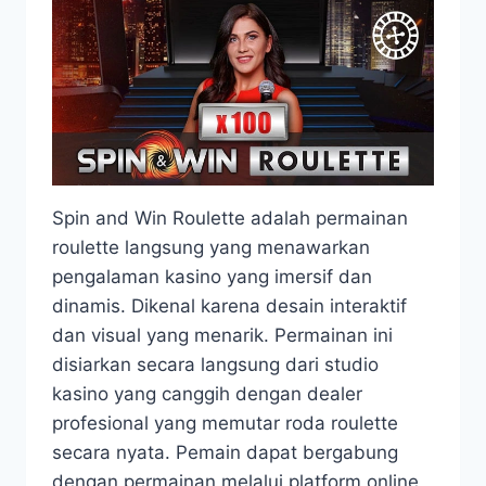
Spin and Win Roulette adalah permainan
roulette langsung yang menawarkan
pengalaman kasino yang imersif dan
dinamis. Dikenal karena desain interaktif
dan visual yang menarik. Permainan ini
disiarkan secara langsung dari studio
kasino yang canggih dengan dealer
profesional yang memutar roda roulette
secara nyata. Pemain dapat bergabung
dengan permainan melalui platform online,