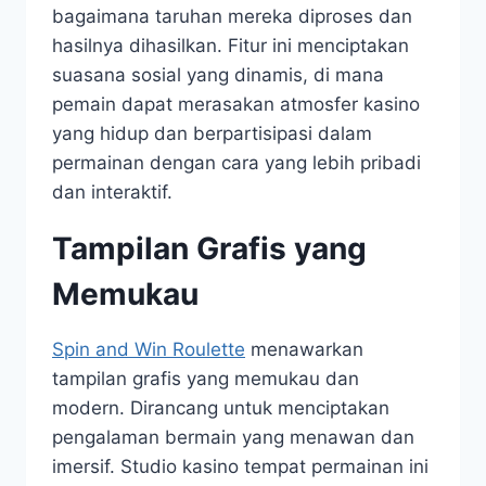
bagaimana taruhan mereka diproses dan
hasilnya dihasilkan. Fitur ini menciptakan
suasana sosial yang dinamis, di mana
pemain dapat merasakan atmosfer kasino
yang hidup dan berpartisipasi dalam
permainan dengan cara yang lebih pribadi
dan interaktif.
Tampilan Grafis yang
Memukau
Spin and Win Roulette
menawarkan
tampilan grafis yang memukau dan
modern. Dirancang untuk menciptakan
pengalaman bermain yang menawan dan
imersif. Studio kasino tempat permainan ini