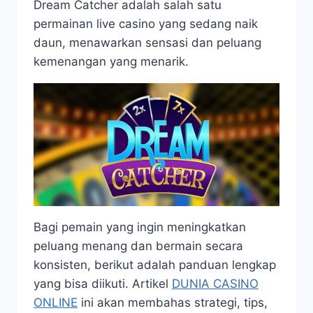
Dream Catcher adalah salah satu
permainan live casino yang sedang naik
daun, menawarkan sensasi dan peluang
kemenangan yang menarik.
Bagi pemain yang ingin meningkatkan
peluang menang dan bermain secara
konsisten, berikut adalah panduan lengkap
yang bisa diikuti. Artikel
DUNIA CASINO
ONLINE
ini akan membahas strategi, tips,