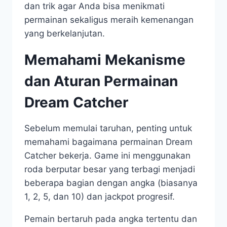
dan trik agar Anda bisa menikmati
permainan sekaligus meraih kemenangan
yang berkelanjutan.
Memahami Mekanisme
dan Aturan Permainan
Dream Catcher
Sebelum memulai taruhan, penting untuk
memahami bagaimana permainan Dream
Catcher bekerja. Game ini menggunakan
roda berputar besar yang terbagi menjadi
beberapa bagian dengan angka (biasanya
1, 2, 5, dan 10) dan jackpot progresif.
Pemain bertaruh pada angka tertentu dan