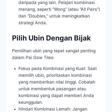
daripada yang lain. Pelajari kombinasi
menang, seperti “Wong” (atau “All Pairs”)
dan “Doubles,” untuk meningkatkan
strategi Anda.
Pilih Ubin Dengan Bijak
Pemilihan ubin yang tepat sangat penting
dalam Pai Gow Tiles:
Fokus pada Kombinasi yang Kuat: Saat
memilih ubin, prioritaskan kombinasi
yang memberikan nilai tinggi. Cobalah
untuk membentuk pasangan atau
kombinasi yang dapat memberi Anda
keunggulan.
Hindari Kombinasi Lemah: Jangan