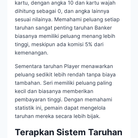
kartu, dengan angka 10 dan kartu wajah
dihitung sebagai 0, dan angka lainnya
sesuai nilainya. Memahami peluang setiap
taruhan sangat penting taruhan Banker
biasanya memiliki peluang menang lebih
tinggi, meskipun ada komisi 5% dari
kemenangan.
Sementara taruhan Player menawarkan
peluang sedikit lebih rendah tanpa biaya
tambahan. Seri memiliki peluang paling
kecil dan biasanya memberikan
pembayaran tinggi. Dengan memahami
statistik ini, pemain dapat mengelola
taruhan mereka secara lebih bijak.
Terapkan Sistem Taruhan