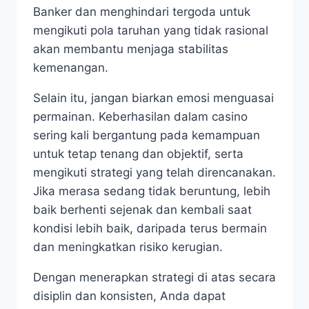
Banker dan menghindari tergoda untuk
mengikuti pola taruhan yang tidak rasional
akan membantu menjaga stabilitas
kemenangan.
Selain itu, jangan biarkan emosi menguasai
permainan. Keberhasilan dalam casino
sering kali bergantung pada kemampuan
untuk tetap tenang dan objektif, serta
mengikuti strategi yang telah direncanakan.
Jika merasa sedang tidak beruntung, lebih
baik berhenti sejenak dan kembali saat
kondisi lebih baik, daripada terus bermain
dan meningkatkan risiko kerugian.
Dengan menerapkan strategi di atas secara
disiplin dan konsisten, Anda dapat