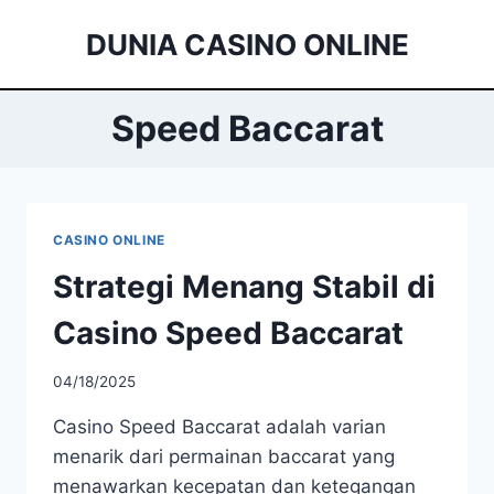
Skip
DUNIA CASINO ONLINE
to
content
Speed Baccarat
CASINO ONLINE
Strategi Menang Stabil di
Casino Speed Baccarat
04/18/2025
Casino Speed Baccarat adalah varian
menarik dari permainan baccarat yang
menawarkan kecepatan dan ketegangan