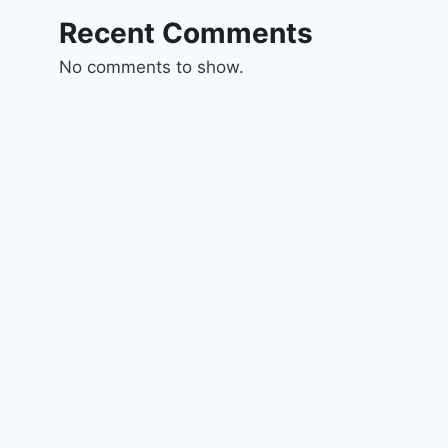
Recent Comments
No comments to show.