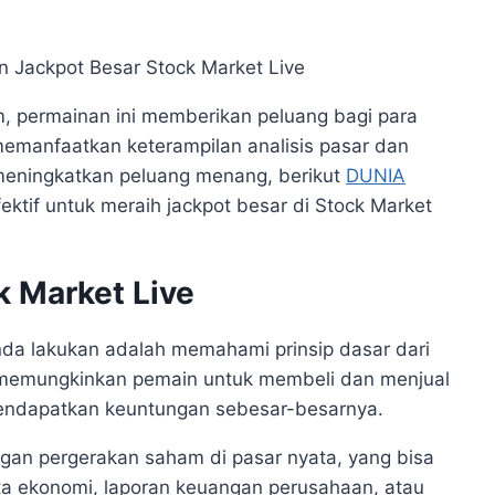
, permainan ini memberikan peluang bagi para
emanfaatkan keterampilan analisis pasar dan
meningkatkan peluang menang, berikut
DUNIA
ektif untuk meraih jackpot besar di Stock Market
k Market Live
da lakukan adalah memahami prinsip dasar dari
i memungkinkan pemain untuk membeli dan menjual
mendapatkan keuntungan sebesar-besarnya.
ngan pergerakan saham di pasar nyata, yang bisa
rita ekonomi, laporan keuangan perusahaan, atau