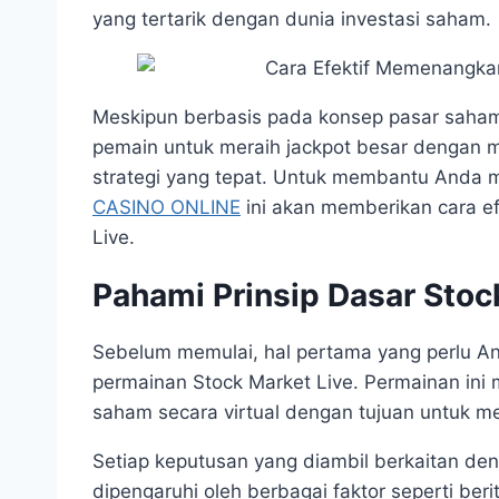
yang tertarik dengan dunia investasi saham.
Meskipun berbasis pada konsep pasar saham
pemain untuk meraih jackpot besar dengan m
strategi yang tepat. Untuk membantu Anda 
CASINO ONLINE
ini akan memberikan cara ef
Live.
Pahami Prinsip Dasar Stoc
Sebelum memulai, hal pertama yang perlu An
permainan Stock Market Live. Permainan in
saham secara virtual dengan tujuan untuk 
Setiap keputusan yang diambil berkaitan de
dipengaruhi oleh berbagai faktor seperti be