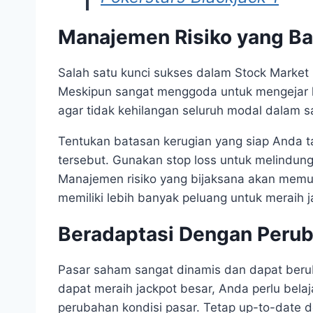
Manajemen Risiko yang Ba
Salah satu kunci sukses dalam Stock Market 
Meskipun sangat menggoda untuk mengejar k
agar tidak kehilangan seluruh modal dalam s
Tentukan batasan kerugian yang siap Anda t
tersebut. Gunakan stop loss untuk melindung
Manajemen risiko yang bijaksana akan memu
memiliki lebih banyak peluang untuk meraih j
Beradaptasi Dengan Perub
Pasar saham sangat dinamis dan dapat berub
dapat meraih jackpot besar, Anda perlu bela
perubahan kondisi pasar. Tetap up-to-date d