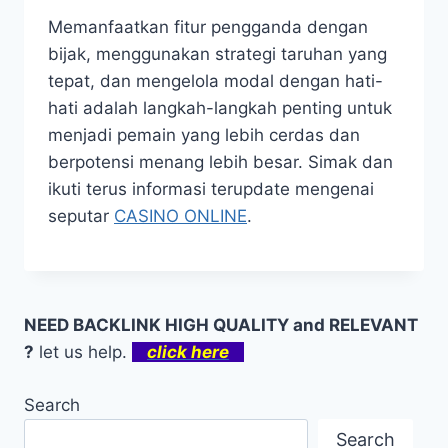
Memanfaatkan fitur pengganda dengan
bijak, menggunakan strategi taruhan yang
tepat, dan mengelola modal dengan hati-
hati adalah langkah-langkah penting untuk
menjadi pemain yang lebih cerdas dan
berpotensi menang lebih besar. Simak dan
ikuti terus informasi terupdate mengenai
seputar
CASINO ONLINE
.
NEED BACKLINK HIGH QUALITY and RELEVANT
?
let us help.
click here
Search
Search