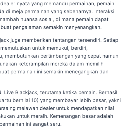
dealer nyata yang memandu permainan, pemain
a di meja permainan yang sebenarnya. Interaksi
menambah nuansa sosial, di mana pemain dapat
mbuat pengalaman semakin menyenangkan.
kjack juga memberikan tantangan tersendiri. Setiap
i memutuskan untuk memukul, berdiri,
tu, membutuhkan pertimbangan yang cepat namun
gunakan keterampilan mereka dalam memilih
mbuat permainan ini semakin menegangkan dan
Live Blackjack, terutama ketika pemain. Berhasil
rtu bernilai 10) yang membayar lebih besar, yakni
rsaing melawan dealer untuk mendapatkan nilai
ilakukan untuk meraih. Kemenangan besar adalah
ermainan ini sangat seru.