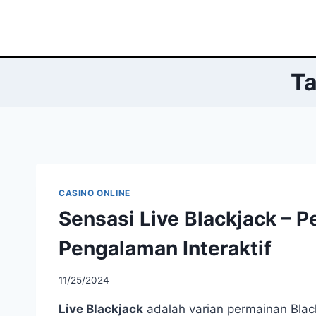
Skip
to
content
Ta
CASINO ONLINE
Sensasi Live Blackjack – 
Pengalaman Interaktif
11/25/2024
Live Blackjack
adalah varian permainan Blac