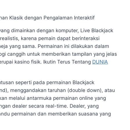
ang dimainkan dengan komputer, Live Blackjack
ealistis, karena pemain dapat berinteraksi
meja yang sama. Permainan ini dilakukan dalam
ogi canggih untuk memberikan tampilan yang jelas
pai kasino fisik. Ikutin Terus Tentang
DUNIA
utusan seperti pada permainan Blackjack
(stand), menggandakan taruhan (double down), atau
ukan melalui antarmuka permainan online yang
gan dealer secara real-time. Dealer, yang
andu permainan dan memberikan suasana yang