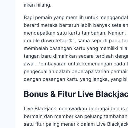
akan hilang.
Bagi pemain yang memilih untuk mengganda
berarti mereka bertaruh lebih banyak setel
mendapatkan satu kartu tambahan. Namun, 
double down tetap 1:1, sama seperti pada t
membelah pasangan kartu yang memiliki nilai
tangan baru dimainkan secara terpisah den
awal. Pembayaran untuk kemenangan pada ta
pengecualian dalam beberapa varian permai
dengan pasangan kartu yang langka, yang 
Bonus & Fitur Live Blackja
Live Blackjack menawarkan berbagai bonus 
bermain dan memberikan peluang tambahan 
satu fitur paling menarik dalam Live Blackj