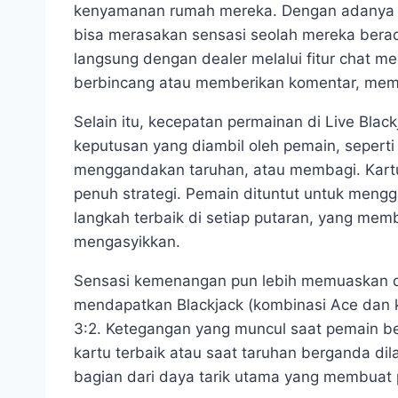
kenyamanan rumah mereka. Dengan adanya 
bisa merasakan sensasi seolah mereka berad
langsung dengan dealer melalui fitur chat 
berbincang atau memberikan komentar, me
Selain itu, kecepatan permainan di Live Blac
keputusan yang diambil oleh pemain, sepert
menggandakan taruhan, atau membagi. Kar
penuh strategi. Pemain dituntut untuk meng
langkah terbaik di setiap putaran, yang me
mengasyikkan.
Sensasi kemenangan pun lebih memuaskan di 
mendapatkan Blackjack (kombinasi Ace dan ka
3:2. Ketegangan yang muncul saat pemain be
kartu terbaik atau saat taruhan berganda d
bagian dari daya tarik utama yang membuat p