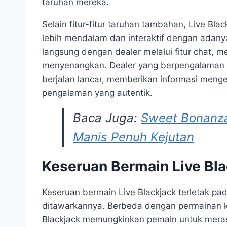
taruhan mereka.
Selain fitur-fitur taruhan tambahan, Live B
lebih mendalam dan interaktif dengan adany
langsung dengan dealer melalui fitur chat, m
menyenangkan. Dealer yang berpengalaman 
berjalan lancar, memberikan informasi meng
pengalaman yang autentik.
Baca Juga:
Sweet Bonanza
Manis Penuh Kejutan
Keseruan Bermain Live Bla
Keseruan bermain Live Blackjack terletak pad
ditawarkannya. Berbeda dengan permainan kas
Blackjack memungkinkan pemain untuk mera