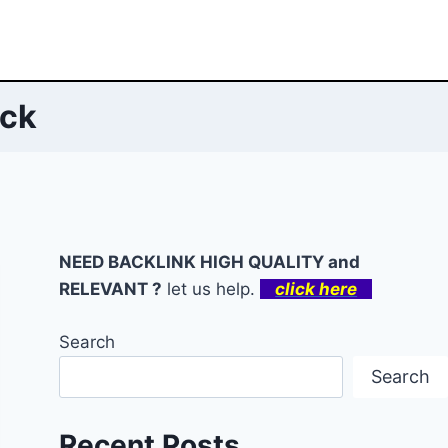
ack
NEED BACKLINK HIGH QUALITY and
RELEVANT ?
let us help.
click here
Search
Search
Recent Posts