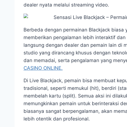
dealer nyata melalui streaming video.
Berbeda dengan permainan Blackjack biasa y
memberikan pengalaman lebih interaktif dan r
langsung dengan dealer dan pemain lain di 
studio yang dirancang khusus dengan teknol
dan memadai, serta pengalaman yang menyeru
CASINO ONLINE.
Di Live Blackjack, pemain bisa membuat kep
tradisional, seperti memukul (hit), berdiri 
membelah kartu (split). Semua aksi ini dilak
memungkinkan pemain untuk berinteraksi den
biasanya sangat berpengalaman, akan mem
lebih otentik dan profesional.