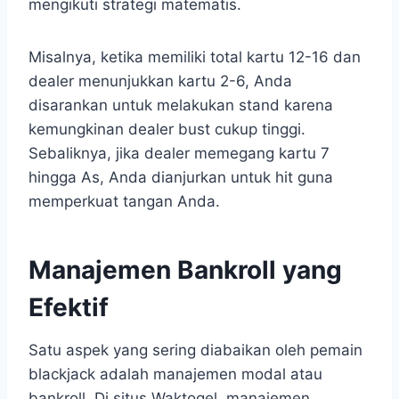
mengikuti strategi matematis.
Misalnya, ketika memiliki total kartu 12-16 dan
dealer menunjukkan kartu 2-6, Anda
disarankan untuk melakukan stand karena
kemungkinan dealer bust cukup tinggi.
Sebaliknya, jika dealer memegang kartu 7
hingga As, Anda dianjurkan untuk hit guna
memperkuat tangan Anda.
Manajemen Bankroll yang
Efektif
Satu aspek yang sering diabaikan oleh pemain
blackjack adalah manajemen modal atau
bankroll. Di situs Waktogel, manajemen