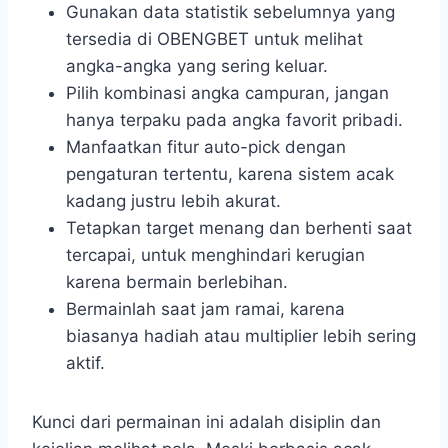
Gunakan data statistik sebelumnya yang
tersedia di OBENGBET untuk melihat
angka-angka yang sering keluar.
Pilih kombinasi angka campuran, jangan
hanya terpaku pada angka favorit pribadi.
Manfaatkan fitur auto-pick dengan
pengaturan tertentu, karena sistem acak
kadang justru lebih akurat.
Tetapkan target menang dan berhenti saat
tercapai, untuk menghindari kerugian
karena bermain berlebihan.
Bermainlah saat jam ramai, karena
biasanya hadiah atau multiplier lebih sering
aktif.
Kunci dari permainan ini adalah disiplin dan