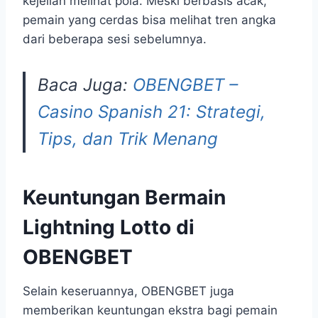
kejelian melihat pola. Meski berbasis acak,
pemain yang cerdas bisa melihat tren angka
dari beberapa sesi sebelumnya.
Baca Juga:
OBENGBET –
Casino Spanish 21: Strategi,
Tips, dan Trik Menang
Keuntungan Bermain
Lightning Lotto di
OBENGBET
Selain keseruannya, OBENGBET juga
memberikan keuntungan ekstra bagi pemain