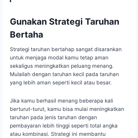
Gunakan Strategi Taruhan
Bertaha
Strategi taruhan bertahap sangat disarankan
untuk menjaga modal kamu tetap aman
sekaligus meningkatkan peluang menang.
Mulailah dengan taruhan kecil pada taruhan
yang lebih aman seperti kecil atau besar.
Jika kamu berhasil menang beberapa kali
berturut-turut, kamu bisa mulai meningkatkan
taruhan pada jenis taruhan dengan
pembayaran lebih tinggi seperti total angka
atau kombinasi. Strategi ini membantu