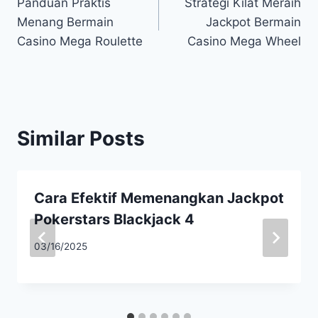
Panduan Praktis
Strategi Kilat Meraih
navigation
Menang Bermain
Jackpot Bermain
Casino Mega Roulette
Casino Mega Wheel
Similar Posts
Cara Efektif Memenangkan Jackpot
Pokerstars Blackjack 4
03/16/2025