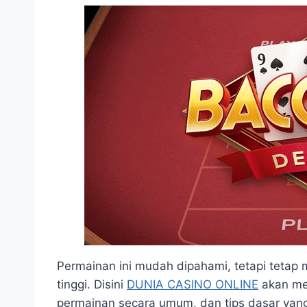
Permainan ini mudah dipahami, tetapi tetap
tinggi. Disini
DUNIA CASINO ONLINE
akan me
permainan secara umum, dan tips dasar yan