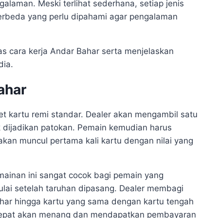
laman. Meski terlihat sederhana, setiap jenis
erbeda yang perlu dipahami agar pengalaman
cara kerja Andar Bahar serta menjelaskan
dia.
ahar
 kartu remi standar. Dealer akan mengambil satu
uk dijadikan patokan. Pemain kemudian harus
kan muncul pertama kali kartu dengan nilai yang
mainan ini sangat cocok bagi pemain yang
lai setelah taruhan dipasang. Dealer membagi
ahar hingga kartu yang sama dengan kartu tengah
 tepat akan menang dan mendapatkan pembayaran