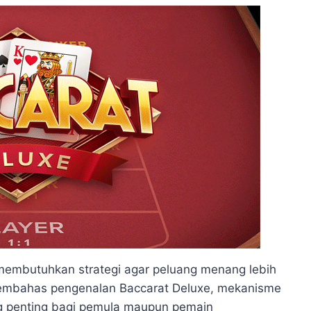
 membutuhkan strategi agar peluang menang lebih
mbahas pengenalan Baccarat Deluxe, mekanisme
g penting bagi pemula maupun pemain