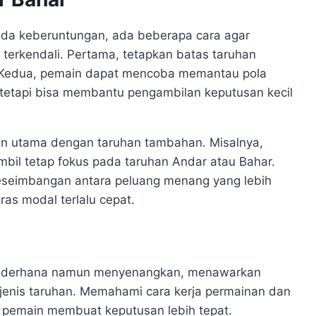
da keberuntungan, ada beberapa cara agar
 terkendali. Pertama, tetapkan batas taruhan
. Kedua, pemain dapat mencoba memantau pola
, tetapi bisa membantu pengambilan keputusan kecil
an utama dengan taruhan tambahan. Misalnya,
bil tetap fokus pada taruhan Andar atau Bahar.
eseimbangan antara peluang menang yang lebih
ras modal terlalu cepat.
 sederhana namun menyenangkan, menawarkan
jenis taruhan. Memahami cara kerja permainan dan
 pemain membuat keputusan lebih tepat.