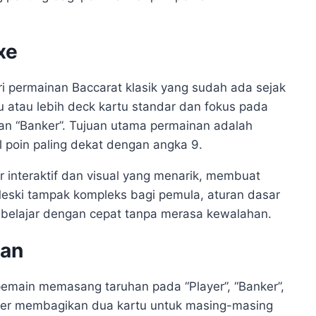
xe
i permainan Baccarat klasik yang sudah ada sejak
 atau lebih deck kartu standar dan fokus pada
 dan “Banker”. Tujuan utama permainan adalah
 poin paling dekat dengan angka 9.
ur interaktif dan visual yang menarik, membuat
ski tampak kompleks bagi pemula, aturan dasar
 belajar dengan cepat tanpa merasa kewalahan.
nan
emain memasang taruhan pada “Player”, “Banker”,
ealer membagikan dua kartu untuk masing-masing