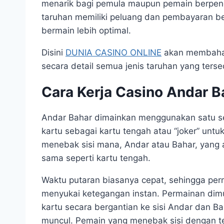
menarik bagi pemula maupun pemain berpenga
taruhan memiliki peluang dan pembayaran b
bermain lebih optimal.
Disini
DUNIA CASINO ONLINE
akan membahas 
secara detail semua jenis taruhan yang terse
Cara Kerja Casino Andar B
Andar Bahar dimainkan menggunakan satu set
kartu sebagai kartu tengah atau “joker” unt
menebak sisi mana, Andar atau Bahar, yang a
sama seperti kartu tengah.
Waktu putaran biasanya cepat, sehingga per
menyukai ketegangan instan. Permainan dimu
kartu secara bergantian ke sisi Andar dan B
muncul. Pemain yang menebak sisi dengan